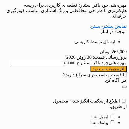
مهره هلی‌چود بافر استتار؛ قطعه‌ای کاربردی برای ریسه
هلیکوپتری با طراحی محافظتی و رنگ استتاری مناسب کپورگیری
حرفه‌ای.
نمایش بیشتر
- بستن
موجود در انبار
ارسال توسط کارپسی
265,000
تومان
بروزرسانی قیمت:
30 ژوئن 2026
مهره هلی‌چود بافر استتار quantity
افزودن به سبد خرید
آیا قیمت مناسب تری سراغ دارید؟
مرا اگاه کن
اطلاع از شگفت انگیز شدن محصول
از طریق:
ایمیل به :
پیامک به :