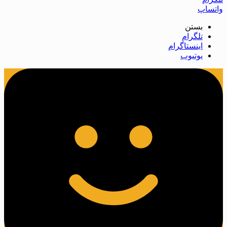
واتساپ
بستن
تلگرام
اینستاگرام
یوتیوب