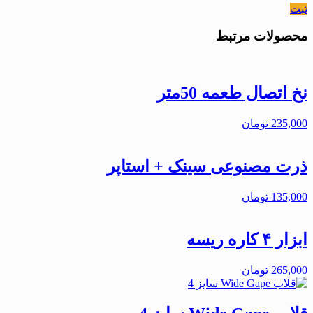
ثبت
محصولات مرتبط
نخ اتصال طعمه 50متر
235,000
تومان
ذرت مصنوعی سینک + استاپر
135,000
تومان
ابزار ۴ کاره ریسه
265,000
تومان