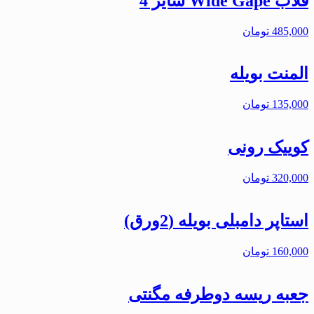
قلاب Wide Gape سایز 4
485,000
تومان
المنت بویله
135,000
تومان
کوییک رونی
320,000
تومان
استاپر دامبلی بویله (2ورق)
160,000
تومان
جعبه ریسه دوطرفه مگنتی