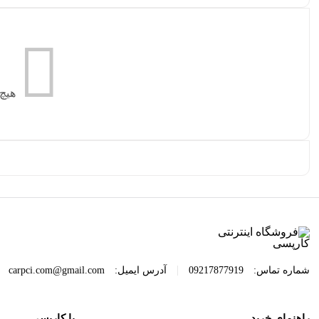
هیچ
|
شماره تماس:
09217877919
آدرس ایمیل:
carpci.com@gmail.com
راهنمای خرید
با کارپسی