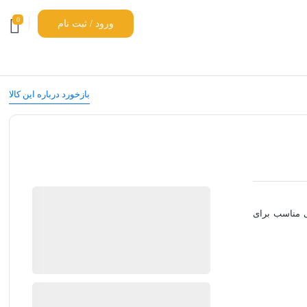
0
ورود / ثبت نام
بازخورد درباره این کالا
موجود در انبار
طراحی مناسب برای
ارسال توسط کارپسی
370,000
تومان
بروزرسانی قیمت:
22 جولای 2026
قلاب
افزودن به سبد خرید