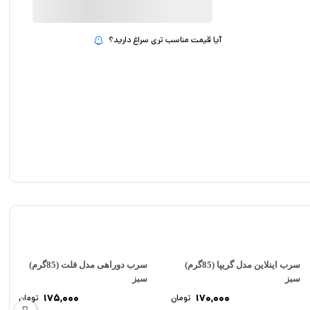
اینلاین
مدل
گریپا
(85گرم)
آیا قیمت مناسب تری سراغ دارید؟
خاکی
quantity
سرب اینلاین مدل گریپا (85گرم)
سرب دوراهی مدل فلت (85گرم)
سبز
سبز
175,000
170,000
تومان
تومان