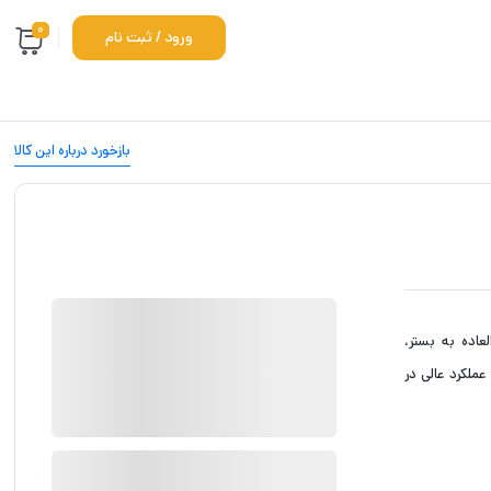
0
ورود / ثبت نام
بازخورد درباره این کالا
موجود در انبار
فوق‌العاده به بستر،
ارسال توسط کارپسی
عملکرد عالی در
170,000
تومان
بروزرسانی قیمت:
3 آگوست 2026
سرب
افزودن به سبد خرید