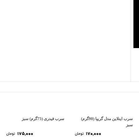
سرب اینلاین مدل گریپا (90گرم)
سرب فیدری (75گرم) سبز
سبز
175,000
170,000
تومان
تومان