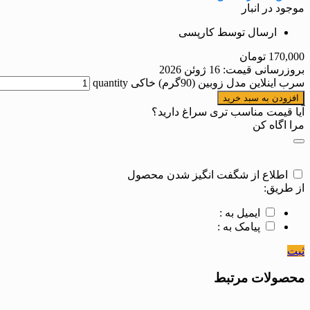
موجود در انبار
ارسال توسط کارپسی
170,000
تومان
بروزرسانی قیمت:
16 ژوئن 2026
سرب اینلاین مدل زوبین (90گرم) خاکی quantity
افزودن به سبد خرید
آیا قیمت مناسب تری سراغ دارید؟
مرا اگاه کن
اطلاع از شگفت انگیز شدن محصول
از طریق:
ایمیل به :
پیامک به :
ثبت
محصولات مرتبط