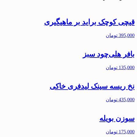
قیچی کوچک براید بر ماهیگیری
395,000
تومان
بافر هلی‌چود سبز
135,000
تومان
نخ ریسه سینک لیدفری خاکی
435,000
تومان
سوزن بویله
175,000
تومان