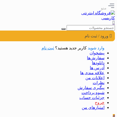
منو
ورود / ثبت نام
وارد شوید
کاربر جدید هستید؟
ثبت نام
پیشخوان
سفارش‌ها
دانلودها
آدرس ها
علاقه مندی ها
اعلانات من
نظرات
پیگیری سفارش
شیوه پرداخت
جزئیات حساب
خروج
امتیازهای من
0