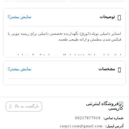
توضیحات
نمایش بیشتر
استاپر دامبلی بویله (2ورق) نگهدارنده تخصصی دامبلی برای ریسه مویی با
فیکس شدن مطمئن و ارائه طبیعی طعمه.
استاپر دامبلی بویله (2ورق) قطعه‌ای کاربردی برای فیکس کردن دامبلی
بویله روی نخ مویی ریسه است که باعث حفظ جایگاه طعمه و ارائه بهتر آن
مشخصات
نمایش بیشتر
در آب می‌شود. طراحی مناسب این استاپر کمک می‌کند طعمه به‌صورت
ایمن روی ریسه قرار بگیرد و برای ساخت ریسه‌های حرفه‌ای کپورگیری،
مخصوصاً استفاده با دامبلی بویله‌ها، انتخابی ایده‌آل است.
بازگشت به بالا
09217877919
شماره تماس:
carpci.com@gmail.com
آدرس ایمیل: