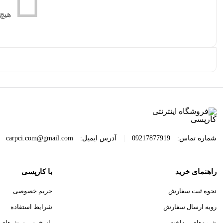
هیچ
|
شماره تماس:
09217877919
آدرس ایمیل:
carpci.com@gmail.com
راهنمای خرید
با کارپسی
نحوه ثبت سفارش
حریم خصوصی
رویه ارسال سفارش
شرایط استفاده
شیوه‌های پرداخت
پاسخ به پرسش‌های 