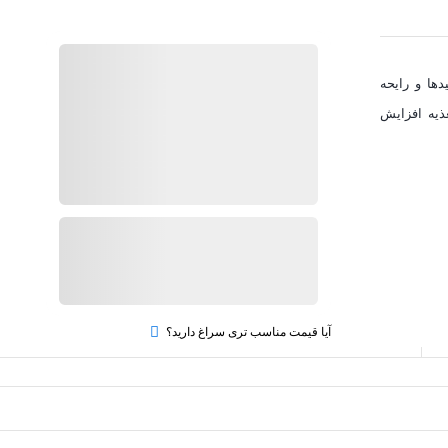
موجود در انبار
دها و رایحه
ارسال توسط کارپسی
غذیه افزایش
750,000
تومان
بروزرسانی قیمت:
24 ژوئن 2026
آمینو گوو
ابرساز
کرم خونی
افزودن به سبد خرید
quantity
آیا قیمت مناسب تری سراغ دارید؟