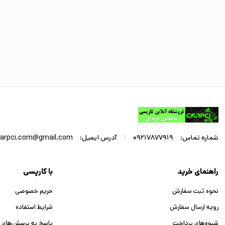
|
شماره تماس:
09217877919
آدرس ایمیل:
arpci.com@gmail.com
راهنمای خرید
با کارپسی
نحوه ثبت سفارش
حریم خصوصی
رویه ارسال سفارش
شرایط استفاده
شیوه‌های پرداخت
پاسخ به پرسش‌های 